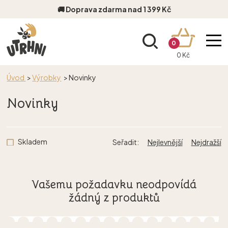
🚚 Doprava zdarma nad 1 399 Kč
0
0 Kč
Úvod
>
Výrobky
>
Novinky
Novinky
Skladem
Seřadit:
Nejlevnější
Nejdražší
Vašemu požadavku neodpovídá
žádný z produktů