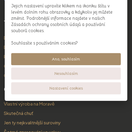
Jejich nastavení upravíte klikem na ikonku štítu v
levém dolním rohu obrazovky a kdykoliv jej můžete
změnit. Podrobnější informace najdete v našich
Výrobky
Zásadách ochrany osobních údajů a používání
souborů cookies.
Domácí nápoje
Káva
Souhlasíte s používáním cookies?
Džemy
Doplňky
Pomazánky
Bestsellery ❤️
Ano, souhlasím
Ořechová másla
Betty a Vojta
Nesouhlasím
Granola
Čtyřikrát proč
Nastavení cookies
Vlastní výroba na Moravě
Skutečná chuť
Jen ty nejkvalitnější suroviny
Šetrné zpracování ve vakuu